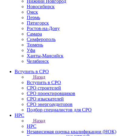
Нижний Новгород
Новосибирск
Омск
Пермь
Пятигорск
Ростов-на-Дону
Самара
Симферополь
Тюмень
Уфа
Ханты-Мансийск
Челябинск
Вступить в СРО
Назад
Вступить в СРО
СРО строителей
СРО проектировщиков
СРО изыскателей
СРО энергоаудиторов
Подбор специалистов для СРО
НРС
Назад
НРС
Независимая оценка квалификации (НОК)