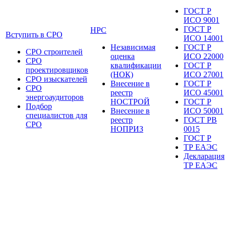
ГОСТ Р
ИСО 9001
ГОСТ Р
НРС
Вступить в СРО
ИСО 14001
Независимая
ГОСТ Р
СРО строителей
оценка
ИСО 22000
СРО
квалификации
ГОСТ Р
проектировщиков
(НОК)
ИСО 27001
СРО изыскателей
Внесение в
ГОСТ Р
СРО
реестр
ИСО 45001
энергоаудиторов
НОСТРОЙ
ГОСТ Р
Подбор
Внесение в
ИСО 50001
специалистов для
реестр
ГОСТ РВ
СРО
НОПРИЗ
0015
ГОСТ Р
ТР ЕАЭС
Декларация
ТР ЕАЭС