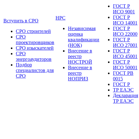
ГОСТ Р
ИСО 9001
ГОСТ Р
НРС
Вступить в СРО
ИСО 14001
Независимая
ГОСТ Р
СРО строителей
оценка
ИСО 22000
СРО
квалификации
ГОСТ Р
проектировщиков
(НОК)
ИСО 27001
СРО изыскателей
Внесение в
ГОСТ Р
СРО
реестр
ИСО 45001
энергоаудиторов
НОСТРОЙ
ГОСТ Р
Подбор
Внесение в
ИСО 50001
специалистов для
реестр
ГОСТ РВ
СРО
НОПРИЗ
0015
ГОСТ Р
ТР ЕАЭС
Декларация
ТР ЕАЭС