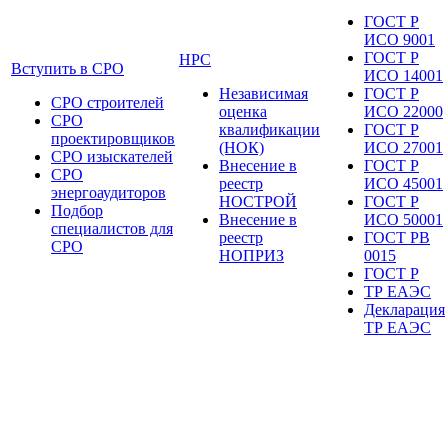
ГОСТ Р
ИСО 9001
ГОСТ Р
НРС
Вступить в СРО
ИСО 14001
Независимая
ГОСТ Р
СРО строителей
оценка
ИСО 22000
СРО
квалификации
ГОСТ Р
проектировщиков
(НОК)
ИСО 27001
СРО изыскателей
Внесение в
ГОСТ Р
СРО
реестр
ИСО 45001
энергоаудиторов
НОСТРОЙ
ГОСТ Р
Подбор
Внесение в
ИСО 50001
специалистов для
реестр
ГОСТ РВ
СРО
НОПРИЗ
0015
ГОСТ Р
ТР ЕАЭС
Декларация
ТР ЕАЭС