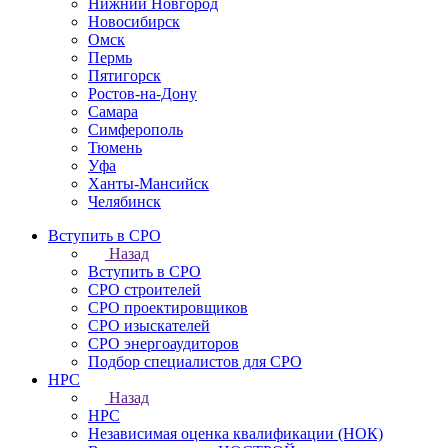
Нижний Новгород
Новосибирск
Омск
Пермь
Пятигорск
Ростов-на-Дону
Самара
Симферополь
Тюмень
Уфа
Ханты-Мансийск
Челябинск
Вступить в СРО
Назад
Вступить в СРО
СРО строителей
СРО проектировщиков
СРО изыскателей
СРО энергоаудиторов
Подбор специалистов для СРО
НРС
Назад
НРС
Независимая оценка квалификации (НОК)