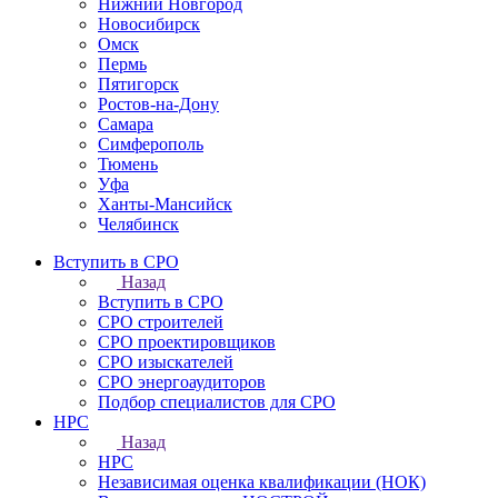
Нижний Новгород
Новосибирск
Омск
Пермь
Пятигорск
Ростов-на-Дону
Самара
Симферополь
Тюмень
Уфа
Ханты-Мансийск
Челябинск
Вступить в СРО
Назад
Вступить в СРО
СРО строителей
СРО проектировщиков
СРО изыскателей
СРО энергоаудиторов
Подбор специалистов для СРО
НРС
Назад
НРС
Независимая оценка квалификации (НОК)