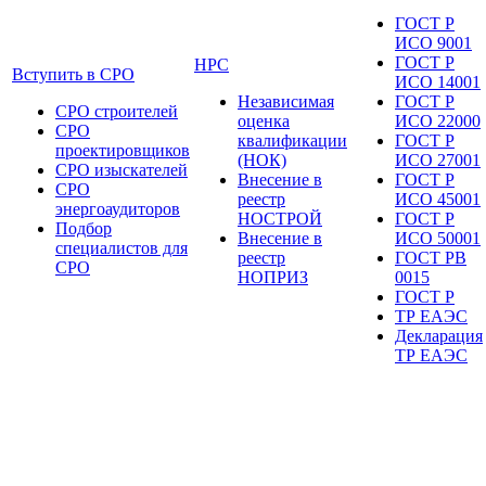
ГОСТ Р
ИСО 9001
ГОСТ Р
НРС
Вступить в СРО
ИСО 14001
Независимая
ГОСТ Р
СРО строителей
оценка
ИСО 22000
СРО
квалификации
ГОСТ Р
проектировщиков
(НОК)
ИСО 27001
СРО изыскателей
Внесение в
ГОСТ Р
СРО
реестр
ИСО 45001
энергоаудиторов
НОСТРОЙ
ГОСТ Р
Подбор
Внесение в
ИСО 50001
специалистов для
реестр
ГОСТ РВ
СРО
НОПРИЗ
0015
ГОСТ Р
ТР ЕАЭС
Декларация
ТР ЕАЭС