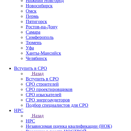
Нижний Новгород
Новосибирск
Омск
Пермь
Пятигорск
Ростов-на-Дону
Самара
Симферополь
Тюмень
Уфа
Ханты-Мансийск
Челябинск
Вступить в СРО
Назад
Вступить в СРО
СРО строителей
СРО проектировщиков
СРО изыскателей
СРО энергоаудиторов
Подбор специалистов для СРО
НРС
Назад
НРС
Независимая оценка квалификации (НОК)