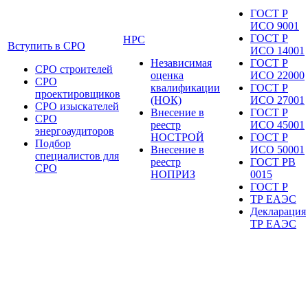
ГОСТ Р
ИСО 9001
ГОСТ Р
НРС
Вступить в СРО
ИСО 14001
Независимая
ГОСТ Р
СРО строителей
оценка
ИСО 22000
СРО
квалификации
ГОСТ Р
проектировщиков
(НОК)
ИСО 27001
СРО изыскателей
Внесение в
ГОСТ Р
СРО
реестр
ИСО 45001
энергоаудиторов
НОСТРОЙ
ГОСТ Р
Подбор
Внесение в
ИСО 50001
специалистов для
реестр
ГОСТ РВ
СРО
НОПРИЗ
0015
ГОСТ Р
ТР ЕАЭС
Декларация
ТР ЕАЭС